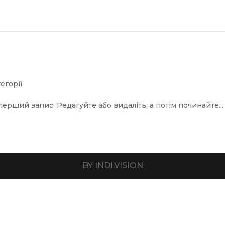
егорії
рший запис. Редагуйте або видаліть, а потім починайте...
BY INDI.VISION